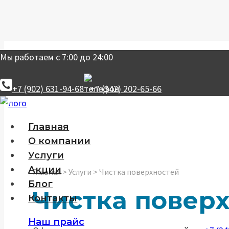
Перейти
Мы работаем с 7:00 до 24:00
к
содержанию
+7 (902) 631-94-68
+7 (342) 202-65-66
Главная
О компании
Услуги
Акции
Главная
>
Услуги
>
Чистка поверхностей
Блог
Чистка повер
Контакты
Наш прайс