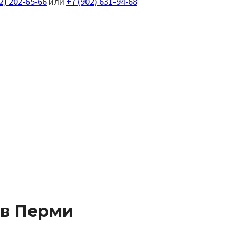
2) 202-65-66
или
+7 (902) 631-94-68
 в Перми